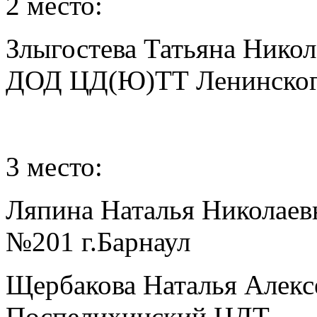
2 место:
Злыгостева Татьяна Нико
ДОД ЦД(Ю)ТТ Ленинского 
3 место:
Ляпина Наталья Николае
№201 г.Барнаул
Щербакова Наталья Алек
Поспелихинский ЦДТ