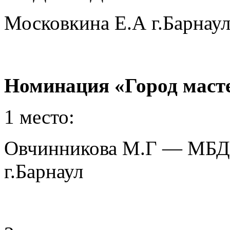
Московкина Е.А г.Барнау
Номинация «Город маст
1 место:
Овчинникова М.Г — МБДО
г.Барнаул